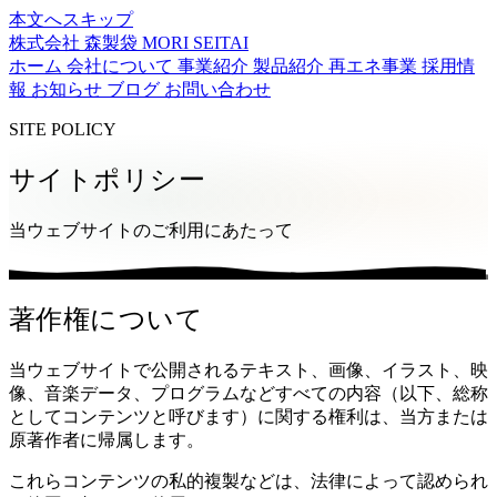
本文へスキップ
株式会社 森製袋
MORI SEITAI
ホーム
会社について
事業紹介
製品紹介
再エネ事業
採用情
報
お知らせ
ブログ
お問い合わせ
SITE POLICY
サイトポリシー
当ウェブサイトのご利用にあたって
著作権について
当ウェブサイトで公開されるテキスト、画像、イラスト、映
像、音楽データ、プログラムなどすべての内容（以下、総称
としてコンテンツと呼びます）に関する権利は、当方または
原著作者に帰属します。
これらコンテンツの私的複製などは、法律によって認められ