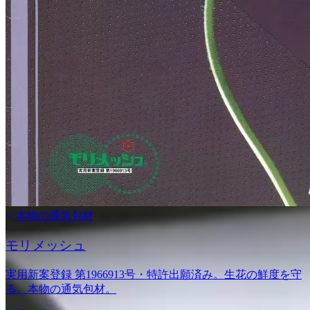
本物の通気包材
モリメッシュ
実用新案登録 第1966913号・特許出願済み。生花の鮮度を守
る、本物の通気包材。