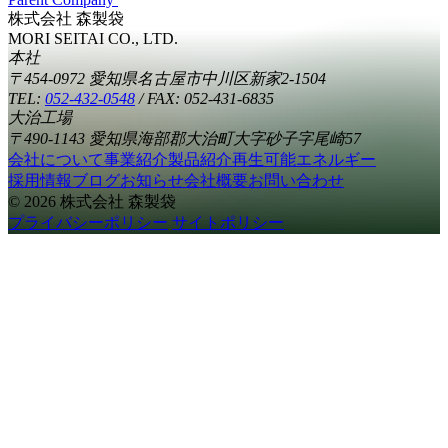
株式会社 森製袋
MORI SEITAI CO., LTD.
本社
〒454-0972 愛知県名古屋市中川区新家2-1504
TEL:
052-432-0548
/
FAX: 052-431-6835
大治工場
〒490-1143 愛知県海部郡大治町大字砂子字尾崎57
会社について
事業紹介
製品紹介
再生可能エネルギー
採用情報
ブログ
お知らせ
会社概要
お問い合わせ
© 2026 株式会社 森製袋
プライバシーポリシー
サイトポリシー