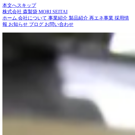
本文へスキップ
株式会社 森製袋
MORI SEITAI
ホーム
会社について
事業紹介
製品紹介
再エネ事業
採用情
報
お知らせ
ブログ
お問い合わせ
SINCE 1976 — MORI SEITAI
常に挑戦することを、
忘れない。
「変わらない品質」を維持し続けるのは、同じところにとど
まることではありません。常に新しいものにトライし、向上
し続けることで、時代に合わせた品質を維持できる。
株式会社森製袋は、挑戦を忘れません。
事業を見る