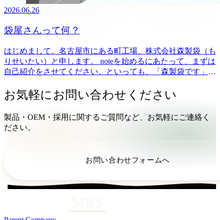
2026.06.26
袋屋さんって何？
はじめまして。名古屋市にある町工場、株式会社森製袋（も
りせいたい）と申します。 noteを始めるにあたって、まずは
自己紹介をさせてください。といっても、「森製袋です」と
言われても、たいていの方はこう思うはずです。 続きをみ
る
お気軽にお問い合わせください
製品・OEM・採用に関するご質問など、お気軽にご連絡く
ださい。
お問い合わせフォームへ
Parent Company