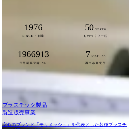
お問い合わせ
1976
50
YEARS+
SINCE / 創業
ものづくり一筋
1966913
7
STATIONS
実用新案登録 No.
再エネ発電所
OUR BUSINESS
事業紹介
プラスチック製品
製造販売事業
安心のブランド「モリメッシュ」を代表とした各種プラスチ