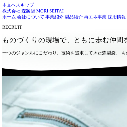
本文へスキップ
株式会社 森製袋
MORI SEITAI
ホーム
会社について
事業紹介
製品紹介
再エネ事業
採用情報
RECRUIT
ものづくりの現場で、ともに歩む仲間
一つのジャンルにこだわり、技術を追求してきた森製袋。 