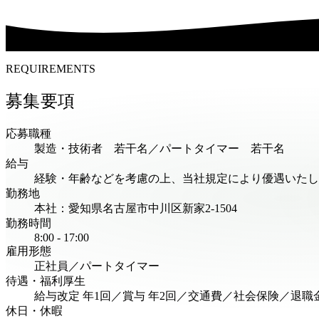
REQUIREMENTS
募集要項
応募職種
製造・技術者 若干名／パートタイマー 若干名
給与
経験・年齢などを考慮の上、当社規定により優遇いたし
勤務地
本社：愛知県名古屋市中川区新家2-1504
勤務時間
8:00 - 17:00
雇用形態
正社員／パートタイマー
待遇・福利厚生
給与改定 年1回／賞与 年2回／交通費／社会保険／退職
休日・休暇