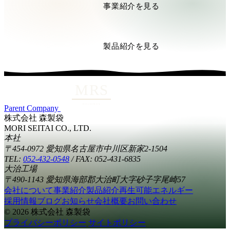
事業紹介を見る
製品紹介を見る
Parent Company
株式会社 森製袋
MORI SEITAI CO., LTD.
本社
〒454-0972 愛知県名古屋市中川区新家2-1504
TEL:
052-432-0548
/
FAX: 052-431-6835
大治工場
〒490-1143 愛知県海部郡大治町大字砂子字尾崎57
会社について
事業紹介
製品紹介
再生可能エネルギー
採用情報
ブログ
お知らせ
会社概要
お問い合わせ
© 2026 株式会社 森製袋
プライバシーポリシー
サイトポリシー