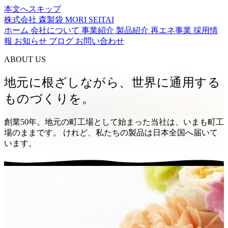
本文へスキップ
株式会社 森製袋
MORI SEITAI
ホーム
会社について
事業紹介
製品紹介
再エネ事業
採用情
報
お知らせ
ブログ
お問い合わせ
ABOUT US
地元に根ざしながら、世界に通用する
ものづくりを。
創業50年。地元の町工場として始まった当社は、いまも町工
場のままです。 けれど、私たちの製品は日本全国へ届いて
います。